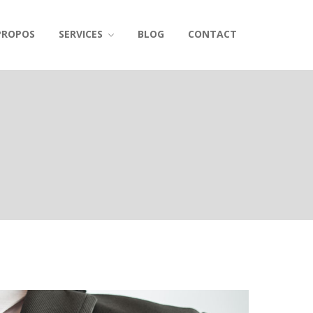
PROPOS
SERVICES
BLOG
CONTACT
Accueil
A propos
Services
Mon habitation
Ma santé
Ma famille
Entreprise
Mobilité
Blog
Contact