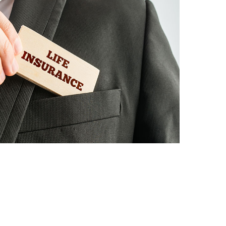
Economie assurances
Camps de vacances, club de
foot, stage de danse…
comment votre enfant est-il
assuré ?
Assurances particuliers
octobre 2018