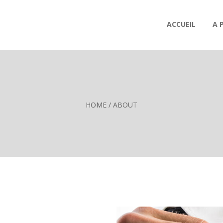
ACCUEIL
A 
HOME
/
ABOUT