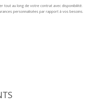
 tout au long de votre contrat avec disponibilité.
juillet 2018
ances personnalisées par rapport à vos besoins.
avril 2017
car insurance
home insurance
insurance
Connexion
Flux des publications
Flux des commentaires
NTS
Site de WordPress-FR